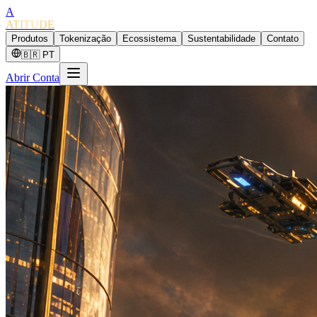
A
ATITUDE
Produtos
Tokenização
Ecossistema
Sustentabilidade
Contato
🇧🇷 PT
Abrir Conta